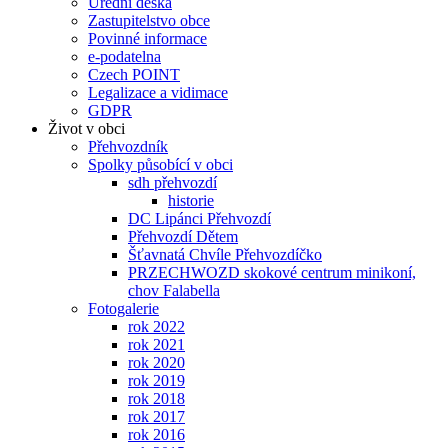
Úřední deska
Zastupitelstvo obce
Povinné informace
e-podatelna
Czech POINT
Legalizace a vidimace
GDPR
Život v obci
Přehvozdník
Spolky působící v obci
sdh přehvozdí
historie
DC Lipánci Přehvozdí
Přehvozdí Dětem
Šťavnatá Chvíle Přehvozdíčko
PRZECHWOZD skokové centrum minikoní,
chov Falabella
Fotogalerie
rok 2022
rok 2021
rok 2020
rok 2019
rok 2018
rok 2017
rok 2016