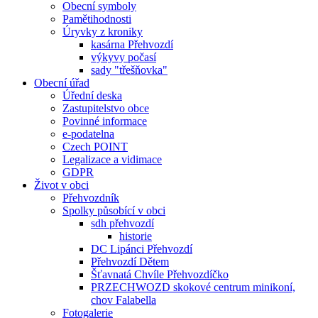
Obecní symboly
Pamětihodnosti
Úryvky z kroniky
kasárna Přehvozdí
výkyvy počasí
sady "třešňovka"
Obecní úřad
Úřední deska
Zastupitelstvo obce
Povinné informace
e-podatelna
Czech POINT
Legalizace a vidimace
GDPR
Život v obci
Přehvozdník
Spolky působící v obci
sdh přehvozdí
historie
DC Lipánci Přehvozdí
Přehvozdí Dětem
Šťavnatá Chvíle Přehvozdíčko
PRZECHWOZD skokové centrum minikoní,
chov Falabella
Fotogalerie