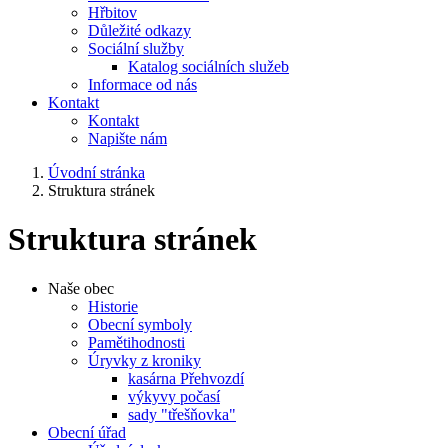
Hřbitov
Důležité odkazy
Sociální služby
Katalog sociálních služeb
Informace od nás
Kontakt
Kontakt
Napište nám
Úvodní stránka
Struktura stránek
Struktura stránek
Naše obec
Historie
Obecní symboly
Pamětihodnosti
Úryvky z kroniky
kasárna Přehvozdí
výkyvy počasí
sady "třešňovka"
Obecní úřad