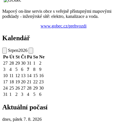
Mapový on-line servis obce s veřejně přístupnými mapovými
podklady - inženýrské sítě: elektro, kanalizace a voda.
www.gobec.cz/prehvozdi
Kalendář
Srpen
2026
Po
Út
St
Čt
Pá
So
Ne
27
28
29
30
31
1
2
3
4
5
6
7
8
9
10
11
12
13
14
15
16
17
18
19
20
21
22
23
24
25
26
27
28
29
30
31
1
2
3
4
5
6
Aktuální počasí
dnes, pátek 7. 8. 2026