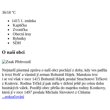
36/18 °C
1415
1. zmínka
Kaplička
Zvonička
Obecní lesy
Rybníky
SDH
O naší obci
Nejstarší písemná zpráva o naší obci pochází z doby, kdy ves patřila
k tvrzi Hošť a vlastnil jí zeman Bohumil Hájek. Manskou tvrz
i se vsí však v roce 1415 Bohumil Hájek prodal Strachotovi Trčkovi
z Kralovic. Rodina Trčků jí pak měla v držení ještě po celou dobu
husitských válek. Později obec přešla do majetku rodiny Kostkovy,
která jí v roce 1497 prodala Michalu Slovotovi z Chlumu
...pokračování