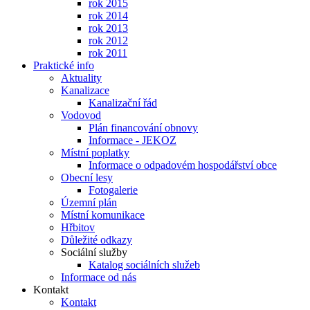
rok 2015
rok 2014
rok 2013
rok 2012
rok 2011
Praktické info
Aktuality
Kanalizace
Kanalizační řád
Vodovod
Plán financování obnovy
Informace - JEKOZ
Místní poplatky
Informace o odpadovém hospodářství obce
Obecní lesy
Fotogalerie
Územní plán
Místní komunikace
Hřbitov
Důležité odkazy
Sociální služby
Katalog sociálních služeb
Informace od nás
Kontakt
Kontakt