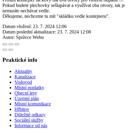
Pokud budete plechovky sešlapávat a využívat oba otvory, tak je
nemusíte nechávat vedle.
Děkujeme, nechceme tu mít "skládku vedle kontejneru".
Datum vložení:
23. 7. 2024 12:06
Datum poslední aktualizace:
23. 7. 2024 12:08
Autor:
Správce Webu
Praktické info
Aktuality
Kanalizace
Vodovod
Místní poplatky
Obecní lesy
Územní plán
Místní komunikace
Hřbitov
Důležité odkazy
Sociální služby
Informace od nás