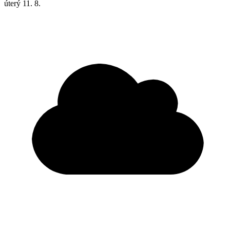
úterý
11. 8.