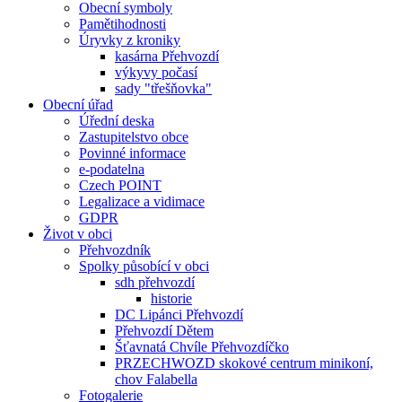
Obecní symboly
Pamětihodnosti
Úryvky z kroniky
kasárna Přehvozdí
výkyvy počasí
sady "třešňovka"
Obecní úřad
Úřední deska
Zastupitelstvo obce
Povinné informace
e-podatelna
Czech POINT
Legalizace a vidimace
GDPR
Život v obci
Přehvozdník
Spolky působící v obci
sdh přehvozdí
historie
DC Lipánci Přehvozdí
Přehvozdí Dětem
Šťavnatá Chvíle Přehvozdíčko
PRZECHWOZD skokové centrum minikoní,
chov Falabella
Fotogalerie