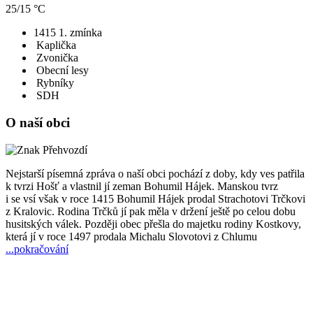
25/15 °C
1415
1. zmínka
Kaplička
Zvonička
Obecní lesy
Rybníky
SDH
O naší obci
Nejstarší písemná zpráva o naší obci pochází z doby, kdy ves patřila
k tvrzi Hošť a vlastnil jí zeman Bohumil Hájek. Manskou tvrz
i se vsí však v roce 1415 Bohumil Hájek prodal Strachotovi Trčkovi
z Kralovic. Rodina Trčků jí pak měla v držení ještě po celou dobu
husitských válek. Později obec přešla do majetku rodiny Kostkovy,
která jí v roce 1497 prodala Michalu Slovotovi z Chlumu
...pokračování