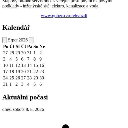
Mapový on-line servis obce s veřejně přístupnými mapovými
podklady - inženýrské sítě: elektro, kanalizace a voda.
www.gobec.cz/prehvozdi
Kalendář
Srpen
2026
Po
Út
St
Čt
Pá
So
Ne
27
28
29
30
31
1
2
3
4
5
6
7
8
9
10
11
12
13
14
15
16
17
18
19
20
21
22
23
24
25
26
27
28
29
30
31
1
2
3
4
5
6
Aktuální počasí
dnes, sobota 8. 8. 2026