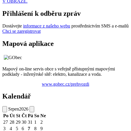
V OBRAZE.
Přihlášení k odběru zpráv
Dostávejte
informace z našeho webu
prostřednictvím SMS a e-mailů
Chci se zaregistrovat
Mapová aplikace
Mapový on-line servis obce s veřejně přístupnými mapovými
podklady - inženýrské sítě: elektro, kanalizace a voda.
www.gobec.cz/prehvozdi
Kalendář
Srpen
2026
Po
Út
St
Čt
Pá
So
Ne
27
28
29
30
31
1
2
3
4
5
6
7
8
9