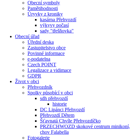
Obecní symboly
Pamětihodnosti
Úryvky z kroniky
kasárna Přehvozdí
výkyvy počasí
sady "třešňovka"
Obecní úřad
Úřední deska
Zastupitelstvo obce
Povinné informace
e-podatelna
Czech POINT
Legalizace a vidimace
GDPR
Život v obci
Přehvozdník
Spolky působící v obci
sdh přehvozdí
historie
DC Lipánci Přehvozdí
Přehvozdí Dětem
Šťavnatá Chvíle Přehvozdíčko
PRZECHWOZD skokové centrum minikoní,
chov Falabella
Fotogalerie