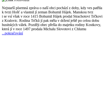
Nejstarší písemná zpráva o naší obci pochází z doby, kdy ves patřila
k tvrzi Hošť a vlastnil jí zeman Bohumil Hájek. Manskou tvrz
i se vsí však v roce 1415 Bohumil Hájek prodal Strachotovi Trčkovi
z Kralovic. Rodina Trčků jí pak měla v držení ještě po celou dobu
husitských válek. Později obec přešla do majetku rodiny Kostkovy,
která jí v roce 1497 prodala Michalu Slovotovi z Chlumu
...pokračování