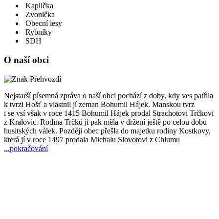
Kaplička
Zvonička
Obecní lesy
Rybníky
SDH
O naší obci
Nejstarší písemná zpráva o naší obci pochází z doby, kdy ves patřila
k tvrzi Hošť a vlastnil jí zeman Bohumil Hájek. Manskou tvrz
i se vsí však v roce 1415 Bohumil Hájek prodal Strachotovi Trčkovi
z Kralovic. Rodina Trčků jí pak měla v držení ještě po celou dobu
husitských válek. Později obec přešla do majetku rodiny Kostkovy,
která jí v roce 1497 prodala Michalu Slovotovi z Chlumu
...pokračování