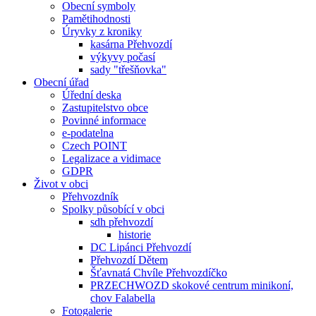
Obecní symboly
Pamětihodnosti
Úryvky z kroniky
kasárna Přehvozdí
výkyvy počasí
sady "třešňovka"
Obecní úřad
Úřední deska
Zastupitelstvo obce
Povinné informace
e-podatelna
Czech POINT
Legalizace a vidimace
GDPR
Život v obci
Přehvozdník
Spolky působící v obci
sdh přehvozdí
historie
DC Lipánci Přehvozdí
Přehvozdí Dětem
Šťavnatá Chvíle Přehvozdíčko
PRZECHWOZD skokové centrum minikoní,
chov Falabella
Fotogalerie