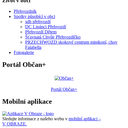
Život v obci
Přehvozdník
Spolky působící v obci
sdh přehvozdí
DC Lipánci Přehvozdí
Přehvozdí Dětem
Šťavnatá Chvíle Přehvozdíčko
PRZECHWOZD skokové centrum minikoní, chov
Falabella
Fotogalerie
Portál Občan+
Portál Občan+
Mobilní aplikace
Sledujte informace z našeho webu v
mobilní aplikaci –
V OBRAZE.