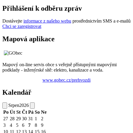
Přihlášení k odběru zpráv
Dostávejte
informace z našeho webu
prostřednictvím SMS a e-mailů
Chci se zaregistrovat
Mapová aplikace
Mapový on-line servis obce s veřejně přístupnými mapovými
podklady - inženýrské sítě: elektro, kanalizace a voda.
www.gobec.cz/prehvozdi
Kalendář
Srpen
2026
Po
Út
St
Čt
Pá
So
Ne
27
28
29
30
31
1
2
3
4
5
6
7
8
9
10
11
12
13
14
15
16