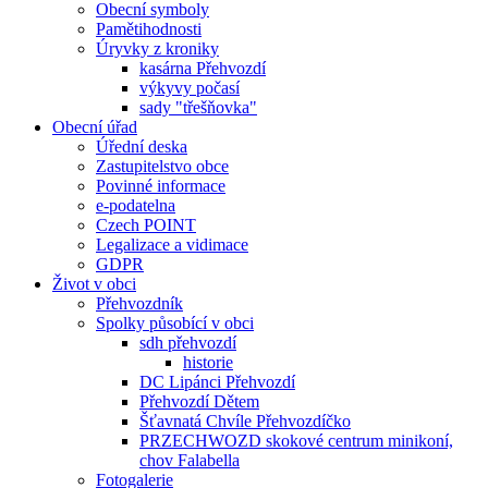
Obecní symboly
Pamětihodnosti
Úryvky z kroniky
kasárna Přehvozdí
výkyvy počasí
sady "třešňovka"
Obecní úřad
Úřední deska
Zastupitelstvo obce
Povinné informace
e-podatelna
Czech POINT
Legalizace a vidimace
GDPR
Život v obci
Přehvozdník
Spolky působící v obci
sdh přehvozdí
historie
DC Lipánci Přehvozdí
Přehvozdí Dětem
Šťavnatá Chvíle Přehvozdíčko
PRZECHWOZD skokové centrum minikoní,
chov Falabella
Fotogalerie