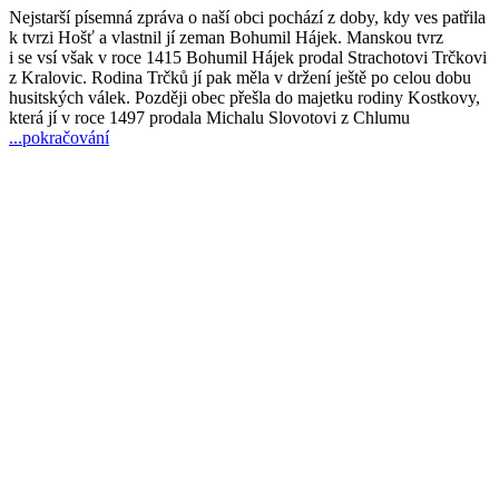
Nejstarší písemná zpráva o naší obci pochází z doby, kdy ves patřila
k tvrzi Hošť a vlastnil jí zeman Bohumil Hájek. Manskou tvrz
i se vsí však v roce 1415 Bohumil Hájek prodal Strachotovi Trčkovi
z Kralovic. Rodina Trčků jí pak měla v držení ještě po celou dobu
husitských válek. Později obec přešla do majetku rodiny Kostkovy,
která jí v roce 1497 prodala Michalu Slovotovi z Chlumu
...pokračování